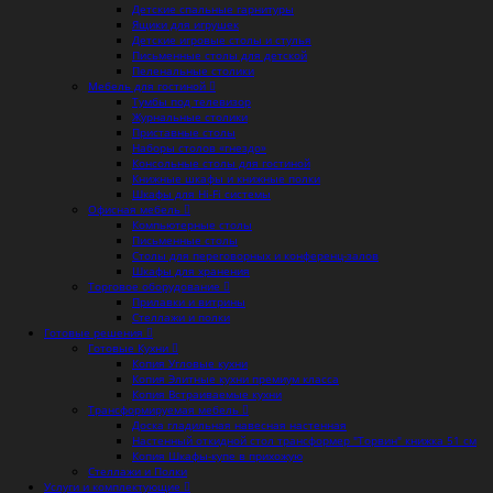
Детские спальные гарнитуры
Ящики для игрушек
Детские игровые столы и стулья
Письменные столы для детской
Пеленальные столики
Мебель для гостиной
Тумбы под телевизор
Журнальные столики
Приставные столы
Наборы столов «гнездо»
Консольные столы для гостиной
Книжные шкафы и книжные полки
Шкафы для Hi-Fi системы
Офисная мебель
Компьютерные столы
Письменные столы
Столы для переговорных и конференц-залов
Шкафы для хранения
Торговое оборудование
Прилавки и витрины
Стеллажи и полки
Готовые решения
Готовые Кухни
Копия Угловые кухни
Копия Элитные кухни премиум класса
Копия Встраиваемые кухни
Трансформируемая мебель
Доска гладильная навесная настенная
Настенный откидной стол трансформер "Торвин" книжка 51 см
Копия Шкафы-купе в прихожую
Стеллажи и Полки
Услуги и комплектующие