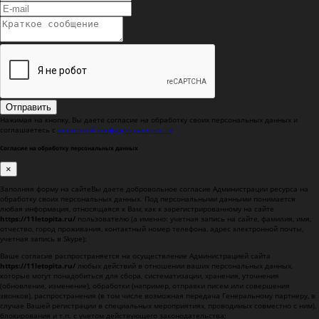
Отправить
Нажимая на кнопку, Вы даете согласие на обработку своих персональных данных и
соглашаетесь с
политикой конфиденциальности
Согласие на обработку персональных данных
×
Заполняя форму на сайтеВы даете добровольное согласие Администрации ресурса на
обработку своих персональных данных. Под персональными данными понимается
любая информация, относящаяся к Вам, как к зарегистрированному на сайте
https://11letopita.ru/
пользователю (а именно: учетная запись на сайте, фамилия, имя,
отчество, город проживания, контактный номер телефона, адрес электронной почты,
учетная запись в Skype);
Ваше согласие распространяется на осуществление Администрацией сайта
https://11letopita.ru/
любых действий в отношении ваших персональных данных,
которые могут понадобиться для сбора, систематизации, хранения, уточнения
(обновление, изменение), обработки (например, отправки писем или совершения
звонков), распространения (в том числе возможная передача Генеральному партнеру, в
случае Вашей регистрации в специальных мероприятиях, проводимых совместно с ним),
блокирования и т.п. с учетом действующего законодательства;