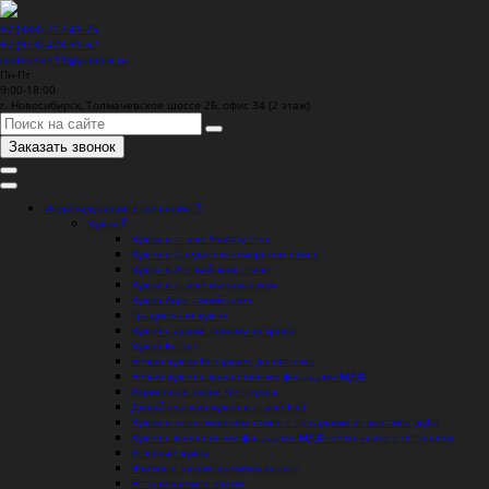
+7 (383) 212-41-75
+7 (913) 478-31-62
opitmebel11@yandex.ru
Пн-Пт
9:00-18:00
г. Новосибирск, Толмачевское шоссе 2Б, офис 34 (2 этаж)
Заказать звонок
Индивидуальные решения
Кухни
Кухни в стиле Shabby Chic
Кухня в Средиземноморском стиле
Кухни в Английском стиле
Кухни в стиле минимализм
Кухня Агра синий цвет
Грациозная кухня
Кухня с двумя зонами острова
Кухня Бетон
Белая кухня без ручек до потолка
Белая кухня с крашенными фасадами МДФ
Акриловая кухня без ручек
Дизайнерская кухня в стиле Loft
Кухня в классическом стиле с фасадами из массива дуба
Кухня с крашеными фасадами МДФ неокласика с островом
Угловые кухни
Элитные кухни премиум класса
Встраиваемые кухни