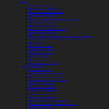
Шкафы
Шкафы распашные
Шкаф купе на три двери
Шкаф распашной с зеркалом
Шкаф купе в прихожую
Шкаф распашной для гостевой спальни
Шкаф купе для кабинета
Шкаф купе ДСП и стекло
Шкаф купе угловой в прихожую
Шкаф купе зеркальный
Шкаф угловой в спальню, с зеркальными вставками.
Угловой шкаф с системой WingLine от Hettich
Шкафы-купе
Шкафы L-образные
Гардеробы проходные
Встроенные шкафы
Шкафы со скосом
Шкаф с мезонином
Шкафы-купе в прихожую
Прихожая на заказ
Консольные столы
Мебель для хранения обуви
Шкафы и комоды в прихожую
Скамейки с функцией хранения
Вешалки для одежды
Лаконичная прихожая
Современная прихожая
Стильная прихожая
Наборы для прихожей
Прихожая с зеркальным шкафом
Прихожая с нестандартными фасадами
Деревянная прихожая