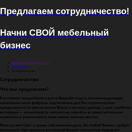
Предлагаем сотрудничество!
Начни СВОЙ мебельный
бизнес
Мебельная Фабрика «11»
Компания
Сотрудничество
Сотрудничество
Что мы предлагаем?
В условиях мощнейшего роста безработицы и снижения доходов
населения наша фабрика подготовила для Вас ограниченное
предложение по увеличению Вашего личного дохода, а для наиболее
активных — возможность полностью перейти в самостоятельное
плавание и реализовать свои самые смелые мечты.
Многие мечтают о своем собственном деле. Но любой бизнес требует
вложений. Как правило успешный бизнес полностью пожирает