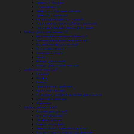
Прихожая Модерн
Серая прихожая
Прихожая с высоким комодом
Прихожая Гамильтон
Ключницы и ящики для ключей
Подставки для растений и светильников
Стеллажи с кубическими отделениями
Мебель для ванных комнат
Консоли для раковины напольные
Консоли для раковины подвесные
Высокие шкафы для ванной
Зеркальные шкафы
Настенные шкафы
Полки
Наборы для ванной
Комоды для ванной комнаты
Мебель для спальни
Кровати
Шкафы
Комоды
Прикроватные тумбочки
Туалетные столики
Скамейки с функцией хранения для спальни
Спальные гарнитуры
Изголовья
Мебель для детской
Кровати для детской
Детские кроватки
Шкафы в детскую
Комоды в детскую
Прикроватные тумбочки в детскую
Книжные шкафы и полки для детской