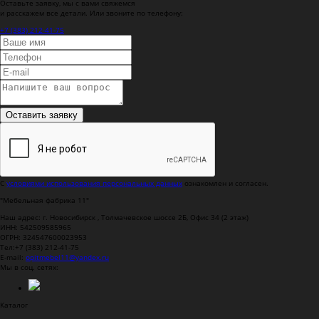
Оставьте заявку, мы с вами свяжемся
и расскажем все детали. Или звоните по телефону:
+7 (383) 212-41-75
Оставить заявку
С
условиями использования персональных данных
ознакомлен и согласен.
"Мебельная фабрика 11"
Наш адрес: г.
Новосибирск
,
Толмачевское шоссе 2Б, Офис 34 (2 этаж)
ИНН: 542509585965
ОГРН: 324547600023953
Тел:
+7 (383) 212-41-75
E-mail:
opitmebel11@yandex.ru
Мы в соц. сетях:
Каталог