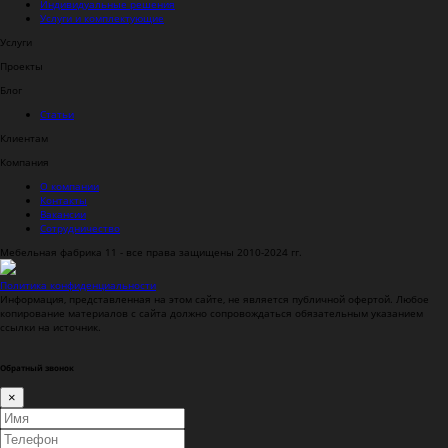
Индивидуальные решения
Услуги и комплектующие
Услуги
Проекты
Блог
Статьи
Клиентам
Компания
О компании
Контакты
Вакансии
Сотрудничество
Мебельная фабрика 11 - все права защищены 2010-2024 гг.
Политика конфиденциальности
Информация, представленная на этом сайте, не является публичной офертой.
Любое
копирование материалов с сайта должно сопровождаться обязательным указанием
ссылки на источник.
Обратный звонок
×