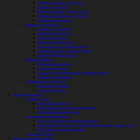
Детские спальные гарнитуры
Ящики для игрушек
Детские игровые столы и стулья
Письменные столы для детской
Пеленальные столики
Мебель для гостиной
Тумбы под телевизор
Журнальные столики
Приставные столы
Наборы столов «гнездо»
Консольные столы для гостиной
Книжные шкафы и книжные полки
Шкафы для Hi-Fi системы
Офисная мебель
Компьютерные столы
Письменные столы
Столы для переговорных и конференц-залов
Шкафы для хранения
Торговое оборудование
Прилавки и витрины
Стеллажи и полки
Готовые решения
Готовые Кухни
Копия Угловые кухни
Копия Элитные кухни премиум класса
Копия Встраиваемые кухни
Трансформируемая мебель
Доска гладильная навесная настенная
Настенный откидной стол трансформер "Торвин" книжка 51 см
Копия Шкафы-купе в прихожую
Стеллажи и Полки
Услуги и комплектующие