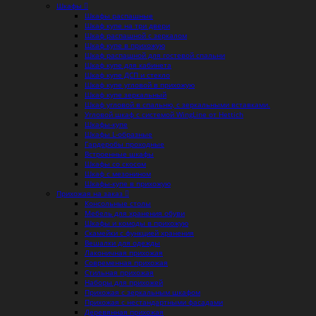
Шкафы
Шкафы распашные
Шкаф купе на три двери
Шкаф распашной с зеркалом
Шкаф купе в прихожую
Шкаф распашной для гостевой спальни
Шкаф купе для кабинета
Шкаф купе ДСП и стекло
Шкаф купе угловой в прихожую
Шкаф купе зеркальный
Шкаф угловой в спальню, с зеркальными вставками.
Угловой шкаф с системой WingLine от Hettich
Шкафы-купе
Шкафы L-образные
Гардеробы проходные
Встроенные шкафы
Шкафы со скосом
Шкаф с мезонином
Шкафы-купе в прихожую
Прихожая на заказ
Консольные столы
Мебель для хранения обуви
Шкафы и комоды в прихожую
Скамейки с функцией хранения
Вешалки для одежды
Лаконичная прихожая
Современная прихожая
Стильная прихожая
Наборы для прихожей
Прихожая с зеркальным шкафом
Прихожая с нестандартными фасадами
Деревянная прихожая