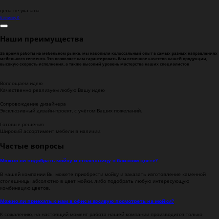
цена не указана
К списку
0
Наши преимущества
За время работы на мебельном рынке, мы накопили колоссальный опыт в самых разных направлениях
мебельного сегмента. Это позволяет нам гарантировать Вам отменное качество нашей продукции,
высокую скорость исполнения, а также высокий уровень мастерства наших специалистов
Воплощаем идею
Качественно реализуем любую Вашу идею
Сопровождение дизайнера
Эксклюзивный дизайн-проект, с учётом Ваших пожеланий.
Готовые решения
Широкий ассортимент мебели в наличии.
Частые вопросы
Можно ли подобрать мойку и столешницу в близком цвете?
В нашей компании Вы можете приобрести мойку и заказать изготовление каменной
столешницы абсолютно в цвет мойки, либо подобрать любую интересующую
комбинацию цветов.
Можно ли приехать к нам в офис и вживую посмотреть на мойки?
К сожалению, на настоящий момент работа нашей компании производится только