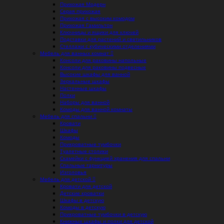
Прихожая Модерн
Серая прихожая
Прихожая с высоким комодом
Прихожая Гамильтон
Ключницы и ящики для ключей
Подставки для растений и светильников
Стеллажи с кубическими отделениями
Мебель для ванных комнат
Консоли для раковины напольные
Консоли для раковины подвесные
Высокие шкафы для ванной
Зеркальные шкафы
Настенные шкафы
Полки
Наборы для ванной
Комоды для ванной комнаты
Мебель для спальни
Кровати
Шкафы
Комоды
Прикроватные тумбочки
Туалетные столики
Скамейки с функцией хранения для спальни
Спальные гарнитуры
Изголовья
Мебель для детской
Кровати для детской
Детские кроватки
Шкафы в детскую
Комоды в детскую
Прикроватные тумбочки в детскую
Книжные шкафы и полки для детской