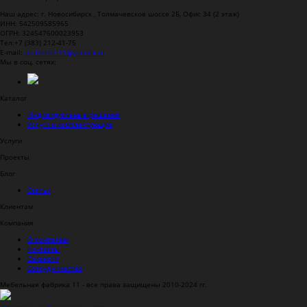
Наш адрес: г.
Новосибирск
,
Толмачевское шоссе 2Б, Офис 34 (2 этаж)
ИНН: 542509585965
ОГРН: 324547600023953
Тел:
+7 (383) 212-41-75
E-mail:
opitmebel11@yandex.ru
Мы в соц. сетях:
Каталог
Индивидуальные решения
Услуги и комплектующие
Услуги
Проекты
Блог
Статьи
Клиентам
Компания
О компании
Контакты
Вакансии
Сотрудничество
Мебельная фабрика 11 - все права защищены 2010-2024 гг.