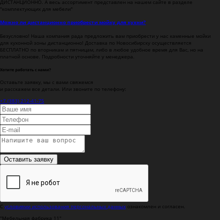
ДИСТАНЦИОННО. А весь ассортимент представлен на нашем сайте в разделе
"комплектующих для мебели"
Можно ли дистанционно приобрести мойку для кухни?
Безусловно! Наша компания рада предложить вам приобрести у нас каменные мойки
для кухонной зоны дистанционно! Доставка по Новосибирску осуществляется
БЕСПЛАТНО по вторникам и пятницам, либо в любое удобное время для Вас, но на
платной основе. Подробности уточняйте у менеджера.
Хотите работать с нами?
Оставьте заявку, мы с вами свяжемся
и расскажем все детали. Или звоните по телефону:
+7 (383) 212-41-75
Оставить заявку
С
условиями использования персональных данных
ознакомлен и согласен.
"Мебельная фабрика 11"