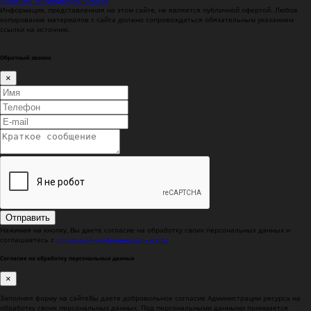
Политика конфиденциальности
Информация, представленная на этом сайте, не является публичной офертой.
Любое
копирование материалов с сайта должно сопровождаться обязательным указанием
ссылки на источник.
Обратный звонок
×
Отправить
Нажимая на кнопку, Вы даете согласие на обработку своих персональных данных и
соглашаетесь с
политикой конфиденциальности
Согласие на обработку персональных данных
×
Заполняя форму на сайтеВы даете добровольное согласие Администрации ресурса на
обработку своих персональных данных. Под персональными данными понимается