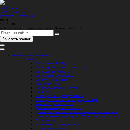
+7 (383) 212-41-75
+7 (913) 478-31-62
opitmebel11@yandex.ru
Пн-Пт
9:00-18:00
г. Новосибирск, Толмачевское шоссе 2Б, офис 34 (2 этаж)
Заказать звонок
Индивидуальные решения
Кухни
Кухни в стиле Shabby Chic
Кухня в Средиземноморском стиле
Кухни в Английском стиле
Кухни в стиле минимализм
Кухня Агра синий цвет
Грациозная кухня
Кухня с двумя зонами острова
Кухня Бетон
Белая кухня без ручек до потолка
Белая кухня с крашенными фасадами МДФ
Акриловая кухня без ручек
Дизайнерская кухня в стиле Loft
Кухня в классическом стиле с фасадами из массива дуба
Кухня с крашеными фасадами МДФ неокласика с островом
Угловые кухни
Элитные кухни премиум класса
Встраиваемые кухни