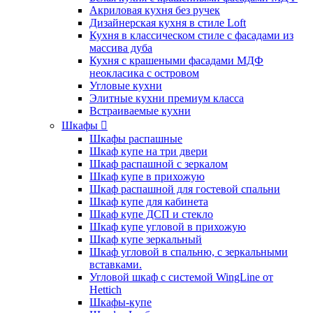
Акриловая кухня без ручек
Дизайнерская кухня в стиле Loft
Кухня в классическом стиле с фасадами из
массива дуба
Кухня с крашеными фасадами МДФ
неокласика с островом
Угловые кухни
Элитные кухни премиум класса
Встраиваемые кухни
Шкафы
Шкафы распашные
Шкаф купе на три двери
Шкаф распашной с зеркалом
Шкаф купе в прихожую
Шкаф распашной для гостевой спальни
Шкаф купе для кабинета
Шкаф купе ДСП и стекло
Шкаф купе угловой в прихожую
Шкаф купе зеркальный
Шкаф угловой в спальню, с зеркальными
вставками.
Угловой шкаф с системой WingLine от
Hettich
Шкафы-купе