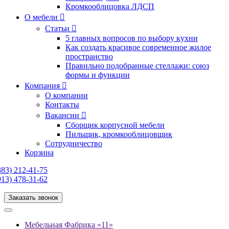
Кромкооблицовка ЛДСП
О мебели
Статьи
5 главных вопросов по выбору кухни
Как создать красивое современное жилое
пространство
Правильно подобранные стеллажи: союз
формы и функции
Компания
О компании
Контакты
Вакансии
Сборщик корпусной мебели
Пильщик, кромкооблицовщик
Сотрудничество
Корзина
383) 212-41-75
913) 478-31-62
Заказать звонок
Мебельная Фабрика «11»