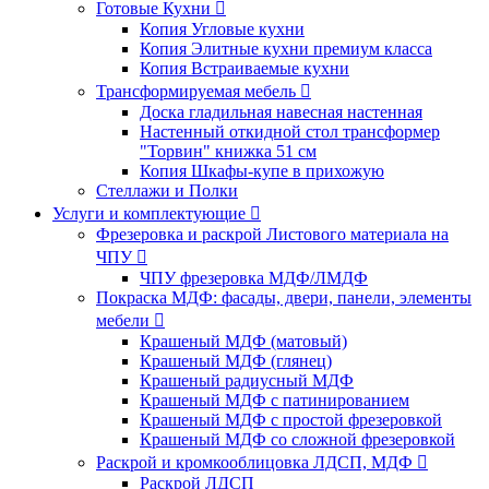
Готовые Кухни
Копия Угловые кухни
Копия Элитные кухни премиум класса
Копия Встраиваемые кухни
Трансформируемая мебель
Доска гладильная навесная настенная
Настенный откидной стол трансформер
"Торвин" книжка 51 см
Копия Шкафы-купе в прихожую
Стеллажи и Полки
Услуги и комплектующие
Фрезеровка и раскрой Листового материала на
ЧПУ
ЧПУ фрезеровка МДФ/ЛМДФ
Покраска МДФ: фасады, двери, панели, элементы
мебели
Крашеный МДФ (матовый)
Крашеный МДФ (глянец)
Крашеный радиусный МДФ
Крашеный МДФ с патинированием
Крашеный МДФ с простой фрезеровкой
Крашеный МДФ со сложной фрезеровкой
Раскрой и кромкооблицовка ЛДСП, МДФ
Раскрой ЛДСП